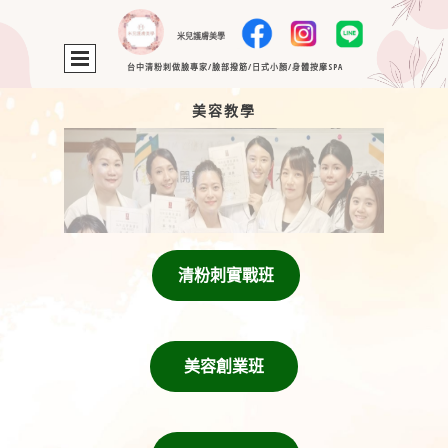
米兒護膚美學
台中清粉刺做臉專家/臉部撥筋/日式小顏/身體按摩SPA
美容教學
清粉刺實戰班
美容創業班