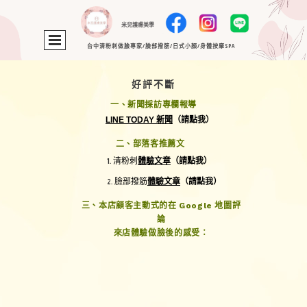
米兒護膚美學
台中清粉刺做臉專家/臉部撥筋/日式小顏/身體按摩SPA
好評不斷
一、新聞採訪專欄報導
LINE TODAY 新聞
（請點我）
二、部落客推薦
文
1.
清粉刺
體驗文章
（請點我）
2.
臉部撥筋
體驗文章
（請點我）
三、本店顧客主動式的在 Google 地圖評
論
來店體驗做臉後的感受：